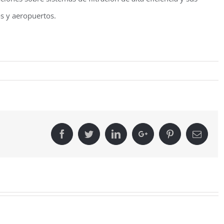
os y aeropuertos.
Facebook
Twitter
Linkedin
Google+
Pinterest
Email